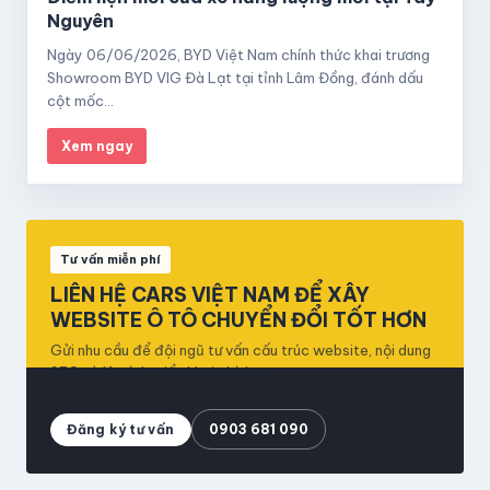
Nguyên
Ngày 06/06/2026, BYD Việt Nam chính thức khai trương
Showroom BYD VIG Đà Lạt tại tỉnh Lâm Đồng, đánh dấu
cột mốc…
Xem ngay
Tư vấn miễn phí
LIÊN HỆ CARS VIỆT NAM ĐỂ XÂY
WEBSITE Ô TÔ CHUYỂN ĐỔI TỐT HƠN
Gửi nhu cầu để đội ngũ tư vấn cấu trúc website, nội dung
SEO và lộ trình triển khai phù hợp.
Đăng ký tư vấn
0903 681 090