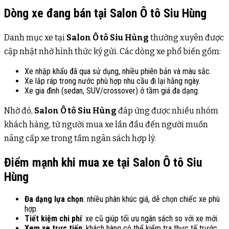
Dòng xe đang bán tại Salon Ô tô Siu Hùng
Danh mục xe tại
Salon Ô tô Siu Hùng
thường xuyên được
cập nhật nhờ hình thức ký gửi. Các dòng xe phổ biến gồm:
Xe nhập khẩu đã qua sử dụng, nhiều phiên bản và màu sắc.
Xe lắp ráp trong nước phù hợp nhu cầu đi lại hằng ngày.
Xe gia đình (sedan, SUV/crossover) ở tầm giá đa dạng.
Nhờ đó,
Salon Ô tô Siu Hùng
đáp ứng được nhiều nhóm
khách hàng, từ người mua xe lần đầu đến người muốn
nâng cấp xe trong tầm ngân sách hợp lý.
Điểm mạnh khi mua xe tại Salon Ô tô Siu
Hùng
Đa dạng lựa chọn
: nhiều phân khúc giá, dễ chọn chiếc xe phù
hợp.
Tiết kiệm chi phí
: xe cũ giúp tối ưu ngân sách so với xe mới.
Xem xe trực tiếp
: khách hàng có thể kiểm tra thực tế trước