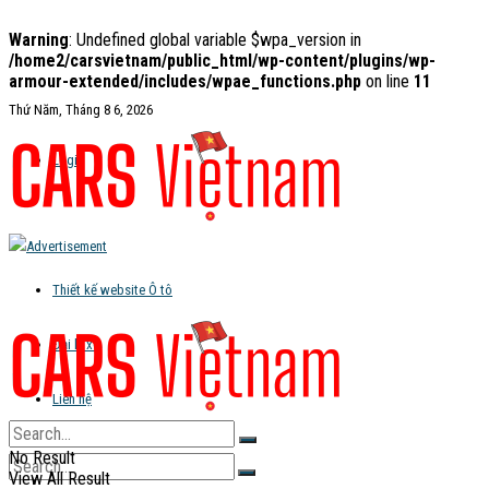
Warning
: Undefined global variable $wpa_version in
/home2/carsvietnam/public_html/wp-content/plugins/wp-
armour-extended/includes/wpae_functions.php
on line
11
Thứ Năm, Tháng 8 6, 2026
Login
Thiết kế website Ô tô
Đại lý xe
Liên hệ
No Result
View All Result