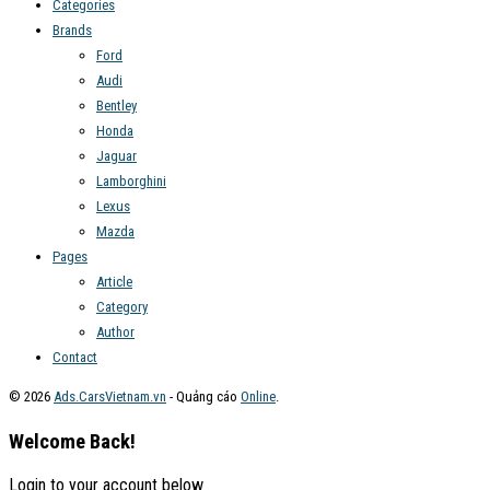
Categories
Brands
Ford
Audi
Bentley
Honda
Jaguar
Lamborghini
Lexus
Mazda
Pages
Article
Category
Author
Contact
© 2026
Ads.CarsVietnam.vn
- Quảng cáo
Online
.
Welcome Back!
Login to your account below