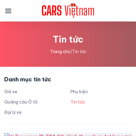
Bỏ
qua
nội
dung
Tin tức
Trang chủ
/
Tin tức
Danh mục tin tức
Giá xe
Phụ kiện
Quảng cáo Ô tô
Tin tức
Đại lý xe