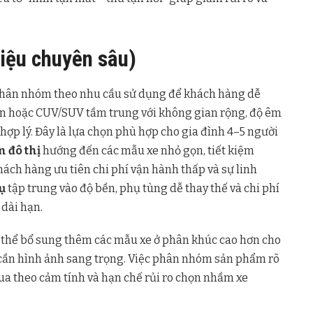
iệu chuyên sâu)
hân nhóm theo nhu cầu sử dụng để khách hàng dễ
n hoặc CUV/SUV tầm trung với không gian rộng, độ êm
h hợp lý. Đây là lựa chọn phù hợp cho gia đình 4–5 người
m đô thị
hướng đến các mẫu xe nhỏ gọn, tiết kiệm
hách hàng ưu tiên chi phí vận hành thấp và sự linh
ụ
tập trung vào độ bền, phụ tùng dễ thay thế và chi phí
 dài hạn.
ó thể bổ sung thêm các mẫu xe ở phân khúc cao hơn cho
ần hình ảnh sang trọng. Việc phân nhóm sản phẩm rõ
ua theo cảm tính và hạn chế rủi ro chọn nhầm xe