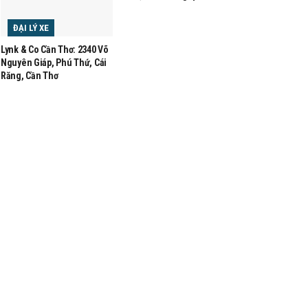
ĐẠI LÝ XE
Lynk & Co Cần Thơ: 2340 Võ
Nguyên Giáp, Phú Thứ, Cái
Răng, Cần Thơ