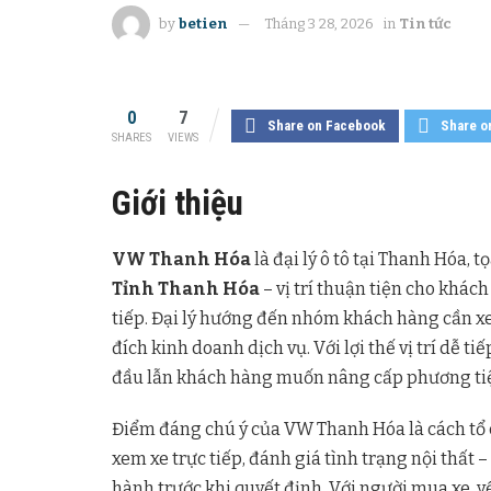
by
betien
Tháng 3 28, 2026
in
Tin tức
0
7
Share on Facebook
Share o
SHARES
VIEWS
Giới thiệu
VW Thanh Hóa
là đại lý ô tô tại Thanh Hóa, t
Tỉnh Thanh Hóa
– vị trí thuận tiện cho khác
tiếp. Đại lý hướng đến nhóm khách hàng cần xe
đích kinh doanh dịch vụ. Với lợi thế vị trí dễ
đầu lẫn khách hàng muốn nâng cấp phương tiệ
Điểm đáng chú ý của VW Thanh Hóa là cách tổ 
xem xe trực tiếp, đánh giá tình trạng nội thất
hành trước khi quyết định. Với người mua xe, yế