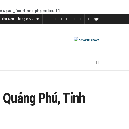
s/wpae_functions.php
on line
11
Thứ Năm, Tháng 8 6, 2026
Login
 Quảng Phú, Tỉnh