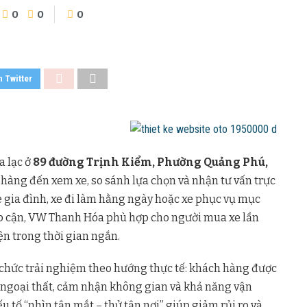
0
0
0
n Twitter
ọa lạc ở
89 đường Trịnh Kiểm, Phường Quảng Phú,
h hàng đến xem xe, so sánh lựa chọn và nhận tư vấn trực
 gia đình, xe đi làm hằng ngày hoặc xe phục vụ mục
 tiếp cận, VW Thanh Hóa phù hợp cho người mua xe lần
n trong thời gian ngắn.
chức trải nghiệm theo hướng thực tế: khách hàng được
 – ngoại thất, cảm nhận không gian và khả năng vận
u tố “nhìn tận mắt – thử tận nơi” giúp giảm rủi ro và