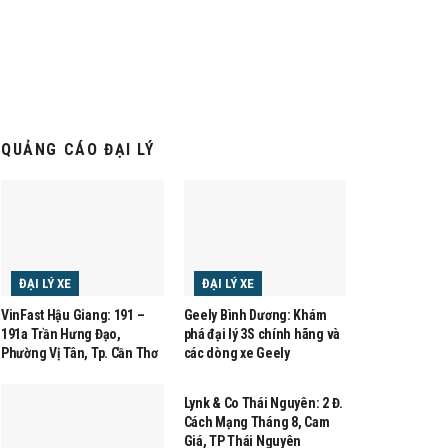
QUẢNG CÁO ĐẠI LÝ
ĐẠI LÝ XE
ĐẠI LÝ XE
VinFast Hậu Giang: 191 –
Geely Bình Dương: Khám
191a Trần Hưng Đạo,
phá đại lý 3S chính hãng và
Phường Vị Tân, Tp. Cần Thơ
các dòng xe Geely
ĐẠI LÝ XE
Lynk & Co Thái Nguyên: 2 Đ.
Cách Mạng Tháng 8, Cam
Giá, TP Thái Nguyên