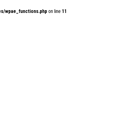
es/wpae_functions.php
on line
11