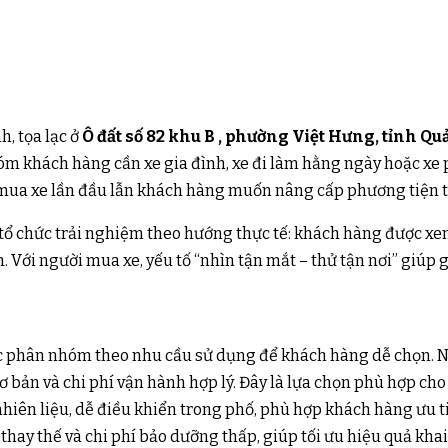
h, tọa lạc ở
Ô đất số 82 khu B , phường Việt Hưng, tỉnh Q
óm khách hàng cần xe gia đình, xe đi làm hằng ngày hoặc xe ph
mua xe lần đầu lẫn khách hàng muốn nâng cấp phương tiện t
chức trải nghiệm theo hướng thực tế: khách hàng được xem xe
ới người mua xe, yếu tố “nhìn tận mắt – thử tận nơi” giúp giả
c phân nhóm theo nhu cầu sử dụng để khách hàng dễ chọn.
cơ bản và chi phí vận hành hợp lý. Đây là lựa chọn phù hợp ch
hiên liệu, dễ điều khiển trong phố, phù hợp khách hàng ưu ti
thay thế và chi phí bảo dưỡng thấp, giúp tối ưu hiệu quả khai