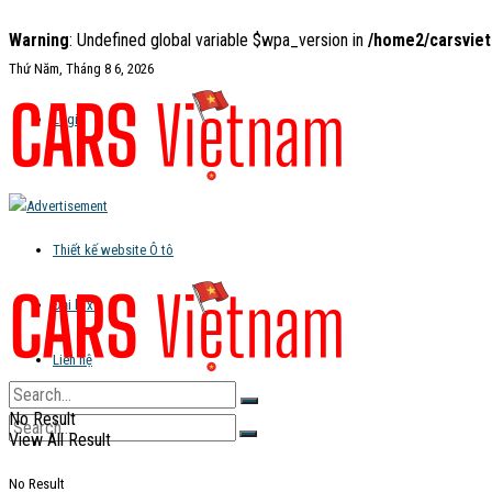
Warning
: Undefined global variable $wpa_version in
/home2/carsviet
Thứ Năm, Tháng 8 6, 2026
Login
Thiết kế website Ô tô
Đại lý xe
Liên hệ
No Result
View All Result
No Result