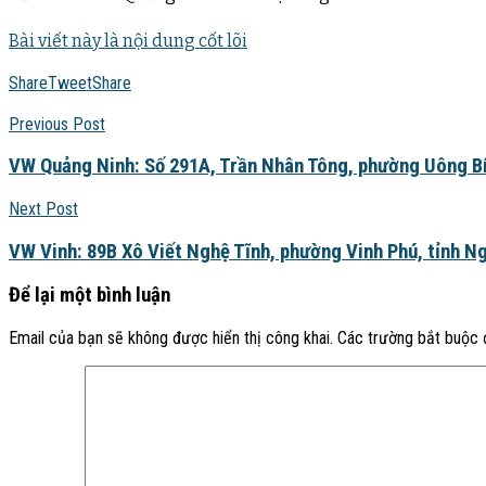
Bài viết này là nội dung cốt lõi
Share
Tweet
Share
Previous Post
VW Quảng Ninh: Số 291A, Trần Nhân Tông, phường Uông Bí,
Next Post
VW Vinh: 89B Xô Viết Nghệ Tĩnh, phường Vinh Phú, tỉnh N
Để lại một bình luận
Email của bạn sẽ không được hiển thị công khai.
Các trường bắt buộc