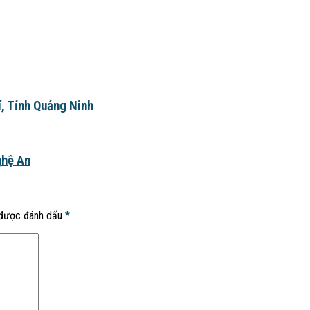
 Tỉnh Quảng Ninh
ghệ An
 được đánh dấu
*