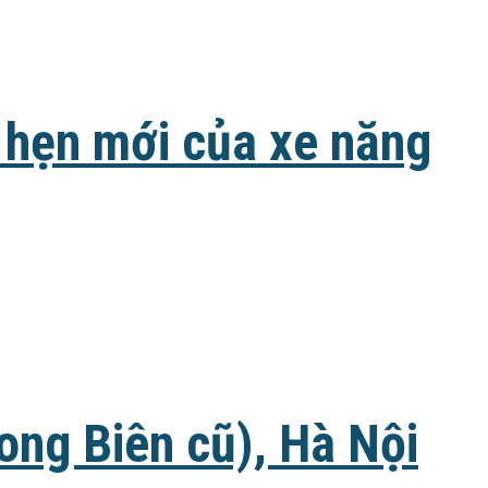
 hẹn mới của xe năng
ong Biên cũ), Hà Nội