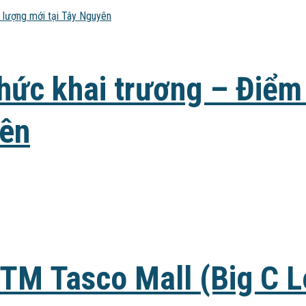
thức khai trương – Điểm
yên
TM Tasco Mall (Big C L