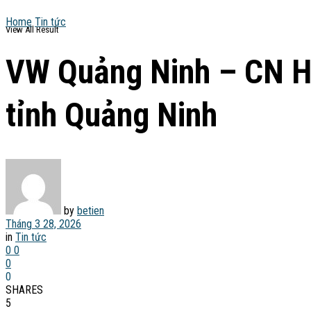
Home
Tin tức
View All Result
VW Quảng Ninh – CN Hạ
tỉnh Quảng Ninh
by
betien
Tháng 3 28, 2026
in
Tin tức
0
0
0
0
SHARES
5