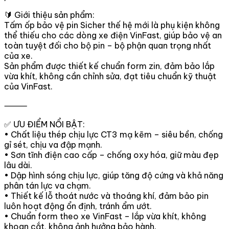
🔰 Giới thiệu sản phẩm:
Tấm ốp bảo vệ pin Sicher thế hệ mới là phụ kiện không
thể thiếu cho các dòng xe điện VinFast, giúp bảo vệ an
toàn tuyệt đối cho bộ pin – bộ phận quan trọng nhất
của xe.
Sản phẩm được thiết kế chuẩn form zin, đảm bảo lắp
vừa khít, không cần chỉnh sửa, đạt tiêu chuẩn kỹ thuật
của VinFast.
⸻
✅ ƯU ĐIỂM NỔI BẬT:
• Chất liệu thép chịu lực CT3 mạ kẽm – siêu bền, chống
gỉ sét, chịu va đập mạnh.
• Sơn tĩnh điện cao cấp – chống oxy hóa, giữ màu đẹp
lâu dài.
• Dập hình sóng chịu lực, giúp tăng độ cứng và khả năng
phân tán lực va chạm.
• Thiết kế lỗ thoát nước và thoáng khí, đảm bảo pin
luôn hoạt động ổn định, tránh ẩm ướt.
• Chuẩn form theo xe VinFast – lắp vừa khít, không
khoan cắt, không ảnh hưởng bảo hành.