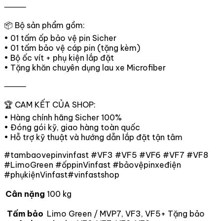
⸻
📦 Bộ sản phẩm gồm:
• 01 tấm ốp bảo vệ pin Sicher
• 01 tấm bảo vệ cáp pin (tặng kèm)
• Bộ ốc vít + phụ kiện lắp đặt
• Tặng khăn chuyên dụng lau xe Microfiber
⸻
🏆 CAM KẾT CỦA SHOP:
• Hàng chính hãng Sicher 100%
• Đóng gói kỹ, giao hàng toàn quốc
• Hỗ trợ kỹ thuật và hướng dẫn lắp đặt tận tâm
#tambaovepinvinfast #VF3 #VF5 #VF6 #VF7 #VF8
#LimoGreen #ốppinVinfast #bảovệpinxeđiện
#phụkiệnVinfast#vinfastshop
Cân nặng
100 kg
Tấm bảo
Limo Green / MVP7, VF3, VF5+ Tặng bảo