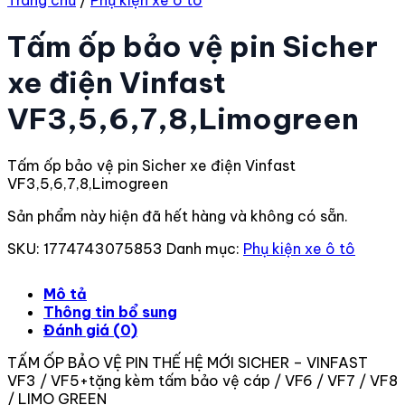
Trang chủ
/
Phụ kiện xe ô tô
Tấm ốp bảo vệ pin Sicher
xe điện Vinfast
VF3,5,6,7,8,Limogreen
Tấm ốp bảo vệ pin Sicher xe điện Vinfast
VF3,5,6,7,8,Limogreen
Sản phẩm này hiện đã hết hàng và không có sẵn.
SKU:
1774743075853
Danh mục:
Phụ kiện xe ô tô
Mô tả
Thông tin bổ sung
Đánh giá (0)
TẤM ỐP BẢO VỆ PIN THẾ HỆ MỚI SICHER – VINFAST
VF3 / VF5+tặng kèm tấm bảo vệ cáp / VF6 / VF7 / VF8
/ LIMO GREEN