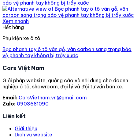
Xem nhanh
Hết hàng
Phụ kiện xe ô tô
Bọc phanh tay ô tô vân gỗ, vân carbon sang trọng bảo
vệ phanh tay không bị trầy xước
Cars Việt Nam
Giải pháp website, quảng cáo và nội dung cho doanh
nghiệp ô tô, showroom, đại lý và đội tư vấn bán xe.
Email:
CarsVietnam.vn@gmail.com
Zalo:
0903681090
Liên kết
Giới thiệu
Dịch vụ website