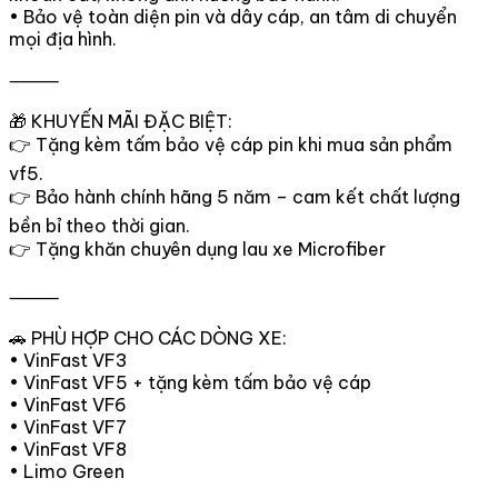
• Bảo vệ toàn diện pin và dây cáp, an tâm di chuyển
mọi địa hình.
⸻
🎁 KHUYẾN MÃI ĐẶC BIỆT:
👉 Tặng kèm tấm bảo vệ cáp pin khi mua sản phẩm
vf5.
👉 Bảo hành chính hãng 5 năm – cam kết chất lượng
bền bỉ theo thời gian.
👉 Tặng khăn chuyên dụng lau xe Microfiber
⸻
🚗 PHÙ HỢP CHO CÁC DÒNG XE:
• VinFast VF3
• VinFast VF5 + tặng kèm tấm bảo vệ cáp
• VinFast VF6
• VinFast VF7
• VinFast VF8
• Limo Green