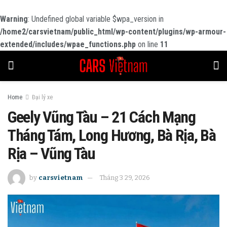
Warning
: Undefined global variable $wpa_version in
/home2/carsvietnam/public_html/wp-content/plugins/wp-armour-
extended/includes/wpae_functions.php
on line
11
Home
Đại lý xe
Geely Vũng Tàu – 21 Cách Mạng
Tháng Tám, Long Hương, Bà Rịa, Bà
Rịa – Vũng Tàu
by
carsvietnam
Tháng 3 29, 2026