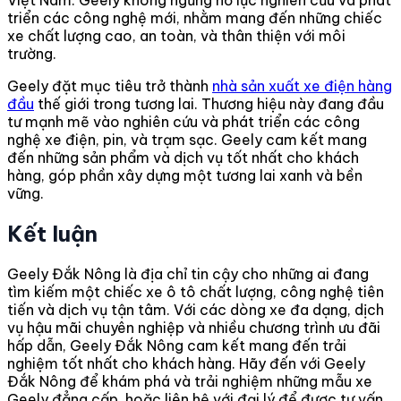
Việt Nam. Geely không ngừng nỗ lực nghiên cứu và phát
triển các công nghệ mới, nhằm mang đến những chiếc
xe chất lượng cao, an toàn, và thân thiện với môi
trường.
Geely đặt mục tiêu trở thành
nhà sản xuất xe điện hàng
đầu
thế giới trong tương lai. Thương hiệu này đang đầu
tư mạnh mẽ vào nghiên cứu và phát triển các công
nghệ xe điện, pin, và trạm sạc. Geely cam kết mang
đến những sản phẩm và dịch vụ tốt nhất cho khách
hàng, góp phần xây dựng một tương lai xanh và bền
vững.
Kết luận
Geely Đắk Nông là địa chỉ tin cậy cho những ai đang
tìm kiếm một chiếc xe ô tô chất lượng, công nghệ tiên
tiến và dịch vụ tận tâm. Với các dòng xe đa dạng, dịch
vụ hậu mãi chuyên nghiệp và nhiều chương trình ưu đãi
hấp dẫn, Geely Đắk Nông cam kết mang đến trải
nghiệm tốt nhất cho khách hàng. Hãy đến với Geely
Đắk Nông để khám phá và trải nghiệm những mẫu xe
Geely đẳng cấp, hoặc liên hệ với đại lý để được tư vấn