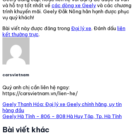
và hỗ trợ tốt nhất về
các dòng xe Geely
và các chương
trình khuyến mãi. Geely Đắk Nông hân hạnh được phục
vụ quý khách!
Bài viết này được đăng trong
Đại lý xe
. Đánh dấu
liên
kết thường trực
.
carsvietnam
Quý anh chị cần liên hệ ngay:
https://carsvietnam.vn/lien-he/
Geely Thanh Hóa: Đại lý xe Geely chính hãng, uy tín
hàng đầu
Geely Hà Tĩnh – 806 – 808 Hà Huy Tập, Tp. Hà Tĩnh
Bài viết khác