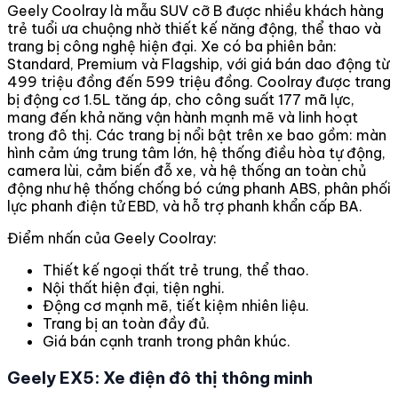
Geely Coolray là mẫu SUV cỡ B được nhiều khách hàng
trẻ tuổi ưa chuộng nhờ thiết kế năng động, thể thao và
trang bị công nghệ hiện đại. Xe có ba phiên bản:
Standard, Premium và Flagship, với giá bán dao động từ
499 triệu đồng đến 599 triệu đồng. Coolray được trang
bị động cơ 1.5L tăng áp, cho công suất 177 mã lực,
mang đến khả năng vận hành mạnh mẽ và linh hoạt
trong đô thị. Các trang bị nổi bật trên xe bao gồm: màn
hình cảm ứng trung tâm lớn, hệ thống điều hòa tự động,
camera lùi, cảm biến đỗ xe, và hệ thống an toàn chủ
động như hệ thống chống bó cứng phanh ABS, phân phối
lực phanh điện tử EBD, và hỗ trợ phanh khẩn cấp BA.
Điểm nhấn của Geely Coolray:
Thiết kế ngoại thất trẻ trung, thể thao.
Nội thất hiện đại, tiện nghi.
Động cơ mạnh mẽ, tiết kiệm nhiên liệu.
Trang bị an toàn đầy đủ.
Giá bán cạnh tranh trong phân khúc.
Geely EX5: Xe điện đô thị thông minh