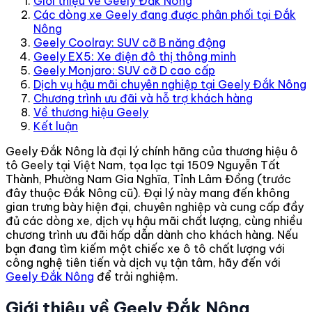
Giới thiệu về Geely Đắk Nông
Các dòng xe Geely đang được phân phối tại Đắk
Nông
Geely Coolray: SUV cỡ B năng động
Geely EX5: Xe điện đô thị thông minh
Geely Monjaro: SUV cỡ D cao cấp
Dịch vụ hậu mãi chuyên nghiệp tại Geely Đắk Nông
Chương trình ưu đãi và hỗ trợ khách hàng
Về thương hiệu Geely
Kết luận
Geely Đắk Nông là đại lý chính hãng của thương hiệu ô
tô Geely tại Việt Nam, tọa lạc tại 1509 Nguyễn Tất
Thành, Phường Nam Gia Nghĩa, Tỉnh Lâm Đồng (trước
đây thuộc Đắk Nông cũ). Đại lý này mang đến không
gian trưng bày hiện đại, chuyên nghiệp và cung cấp đầy
đủ các dòng xe, dịch vụ hậu mãi chất lượng, cùng nhiều
chương trình ưu đãi hấp dẫn dành cho khách hàng. Nếu
bạn đang tìm kiếm một chiếc xe ô tô chất lượng với
công nghệ tiên tiến và dịch vụ tận tâm, hãy đến với
Geely Đắk Nông
để trải nghiệm.
Giới thiệu về Geely Đắk Nông