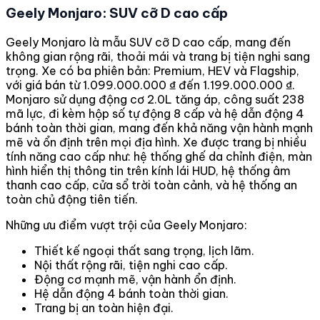
Geely Monjaro: SUV cỡ D cao cấp
Geely Monjaro là mẫu SUV cỡ D cao cấp, mang đến
không gian rộng rãi, thoải mái và trang bị tiện nghi sang
trọng. Xe có ba phiên bản: Premium, HEV và Flagship,
với giá bán từ 1.099.000.000 ₫ đến 1.199.000.000 ₫.
Monjaro sử dụng động cơ 2.0L tăng áp, công suất 238
mã lực, đi kèm hộp số tự động 8 cấp và hệ dẫn động 4
bánh toàn thời gian, mang đến khả năng vận hành mạnh
mẽ và ổn định trên mọi địa hình. Xe được trang bị nhiều
tính năng cao cấp như: hệ thống ghế da chỉnh điện, màn
hình hiển thị thông tin trên kính lái HUD, hệ thống âm
thanh cao cấp, cửa sổ trời toàn cảnh, và hệ thống an
toàn chủ động tiên tiến.
Những ưu điểm vượt trội của Geely Monjaro:
Thiết kế ngoại thất sang trọng, lịch lãm.
Nội thất rộng rãi, tiện nghi cao cấp.
Động cơ mạnh mẽ, vận hành ổn định.
Hệ dẫn động 4 bánh toàn thời gian.
Trang bị an toàn hiện đại.