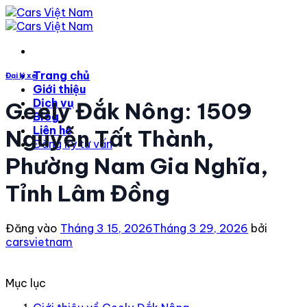
Bỏ
qua
nội
dung
Trang chủ
Đại lý xe
Giới thiệu
Dịch vụ
Geely Đắk Nông: 1509
Blog
Liên hệ
Nguyễn Tất Thành,
Đăng ký tư vấn
Phường Nam Gia Nghĩa,
Tỉnh Lâm Đồng
Đăng vào
Tháng 3 15, 2026
Tháng 3 29, 2026
bởi
carsvietnam
Mục lục