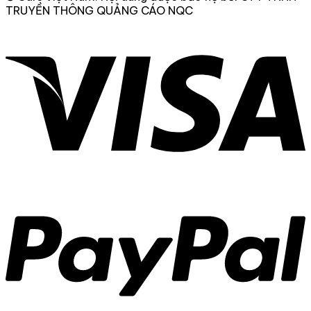
TRUYỀN THÔNG QUẢNG CÁO NQC
V
P