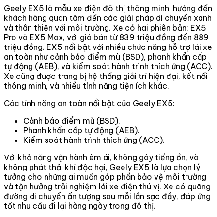
Geely EX5 là mẫu xe điện đô thị thông minh, hướng đến
khách hàng quan tâm đến các giải pháp di chuyển xanh
và thân thiện với môi trường. Xe có hai phiên bản: EX5
Pro và EX5 Max, với giá bán từ 839 triệu đồng đến 889
triệu đồng. EX5 nổi bật với nhiều chức năng hỗ trợ lái xe
an toàn như cảnh báo điểm mù (BSD), phanh khẩn cấp
tự động (AEB), và kiểm soát hành trình thích ứng (ACC).
Xe cũng được trang bị hệ thống giải trí hiện đại, kết nối
thông minh, và nhiều tính năng tiện ích khác.
Các tính năng an toàn nổi bật của Geely EX5:
Cảnh báo điểm mù (BSD).
Phanh khẩn cấp tự động (AEB).
Kiểm soát hành trình thích ứng (ACC).
Với khả năng vận hành êm ái, không gây tiếng ồn, và
không phát thải khí độc hại, Geely EX5 là lựa chọn lý
tưởng cho những ai muốn góp phần bảo vệ môi trường
và tận hưởng trải nghiệm lái xe điện thú vị. Xe có quãng
đường di chuyển ấn tượng sau mỗi lần sạc đầy, đáp ứng
tốt nhu cầu đi lại hàng ngày trong đô thị.