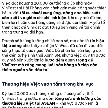
Việc đạt ngưỡng 20.000 xe/tháng giúp nhà máy
VinFast tại Hải Phòng vận hành gần mức công suất thiết
kế, từ đó
tối ưu chuỗi cung ứng, nâng cao hiệu suất
sản xuất và giảm chi phí linh kiện
. Khi quy mô đủ lớn,
biên lợi nhuận của hãng cũng sẽ được cải thiện – yếu tố
then chốt để VinFast đạt tới sự bền vững về tài chính
trong trung và dài hạn.
Doanh số khủng không chỉ là con số, mà còn là
tín hiệu
thị trường
cho thấy xe điện VinFast đã dần đi vào đời
sống thực tế của người Việt. Dù phần lớn sản lượng có
thể đến từ hệ sinh thái Xanh SM, nhưng việc duy trì được
quy mô sản xuất lớn là
bước đệm quan trọng để
VinFast mở rộng mạng lưới bán hàng và tiếp cận
thêm nguồn vốn đầu tư
.
Thương hiệu Việt vươn tầm trong khu vực
Kỷ lục 20.000 xe/tháng không chỉ củng cố vị thế
VinFast trong nước, mà còn
tăng sức ảnh hưởng của
thương hiệu Việt tại ASEAN
– khu vực được xem là