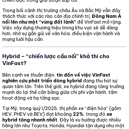
chiến lược trong giai đoạn sắp tới.
Trong bối cảnh thị trường châu Âu và Bắc Mỹ vẫn đầy
thách thức với các rào cản địa chính trị,
Đông Nam Á
nổi lên như một “vùng đất lành”
để VinFast mở rộng.
Việc xây dựng thương hiệu trong khu vực sẽ dễ dàng
hơn, nhờ sự gần gũi về văn hóa, điều kiện vận hành và
mạng lưới hậu cần.
Hybrid – “chiến lược cầu nối” khả thi cho
VinFast?
Bên cạnh xe thuần điện,
tin đồn về việc VinFast
nghiên cứu phát triển dòng hybrid
đang thu hút sự
quan tâm lớn. Trên thế giới, xe hybrid đang tăng trưởng
mạnh do lợi thế cân bằng giữa chi phí vận hành, tầm
hoạt động và hạ tầng sạc.
Tại Mỹ, trong quý I/2025, thị phần xe “điện hóa” (gồm
HEV, PHEV và BEV) đạt khoảng
22%
, trong đó
xe
hybrid tăng nhanh nhất
. Đây là xu hướng được nhiều
hãng lớn như Toyota, Honda, Hyundai tận dụng như một