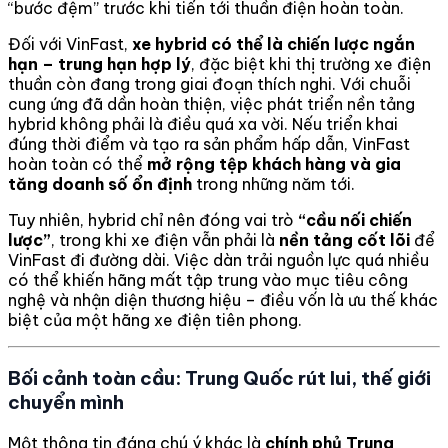
“bước đệm” trước khi tiến tới thuần điện hoàn toàn.
Đối với VinFast,
xe hybrid có thể là chiến lược ngắn
hạn – trung hạn hợp lý
, đặc biệt khi thị trường xe điện
thuần còn đang trong giai đoạn thích nghi. Với chuỗi
cung ứng đã dần hoàn thiện, việc phát triển nền tảng
hybrid không phải là điều quá xa vời. Nếu triển khai
đúng thời điểm và tạo ra sản phẩm hấp dẫn, VinFast
hoàn toàn có thể
mở rộng tệp khách hàng và gia
tăng doanh số ổn định
trong những năm tới.
Tuy nhiên, hybrid chỉ nên đóng vai trò
“cầu nối chiến
lược”
, trong khi xe điện vẫn phải là
nền tảng cốt lõi
để
VinFast đi đường dài. Việc dàn trải nguồn lực quá nhiều
có thể khiến hãng mất tập trung vào mục tiêu công
nghệ và nhận diện thương hiệu – điều vốn là ưu thế khác
biệt của một hãng xe điện tiên phong.
Bối cảnh toàn cầu: Trung Quốc rút lui, thế giới
chuyển mình
Một thông tin đáng chú ý khác là
chính phủ Trung