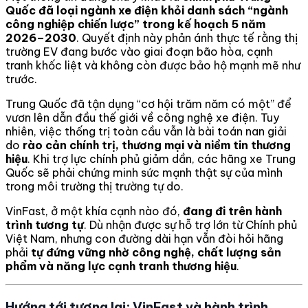
Quốc đã loại ngành xe điện khỏi danh sách “ngành
công nghiệp chiến lược” trong kế hoạch 5 năm
2026–2030
. Quyết định này phản ánh thực tế rằng thị
trường EV đang bước vào giai đoạn bão hòa, cạnh
tranh khốc liệt và không còn được bảo hộ mạnh mẽ như
trước.
Trung Quốc đã tận dụng “cơ hội trăm năm có một” để
vươn lên dẫn đầu thế giới về công nghệ xe điện. Tuy
nhiên, việc thống trị toàn cầu vẫn là bài toán nan giải
do
rào cản chính trị, thương mại và niềm tin thương
hiệu
. Khi trợ lực chính phủ giảm dần, các hãng xe Trung
Quốc sẽ phải chứng minh sức mạnh thật sự của mình
trong môi trường thị trường tự do.
VinFast, ở một khía cạnh nào đó,
đang đi trên hành
trình tương tự
. Dù nhận được sự hỗ trợ lớn từ Chính phủ
Việt Nam, nhưng con đường dài hạn vẫn đòi hỏi hãng
phải
tự đứng vững nhờ công nghệ, chất lượng sản
phẩm và năng lực cạnh tranh thương hiệu
.
Hướng tới tương lai: VinFast và hành trình