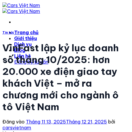
Bỏ
qua
nội
dung
Trang chủ
Tin tức
Giới thiệu
Dịch vụ
VinFast lập kỷ lục doanh
Blog
Liên hệ
số tháng 10/2025: hơn
Đăng ký tư vấn
20.000 xe điện giao tay
khách Việt – mở ra
chương mới cho ngành ô
tô Việt Nam
Đăng vào
Tháng 11 13, 2025
Tháng 12 21, 2025
bởi
carsvietnam