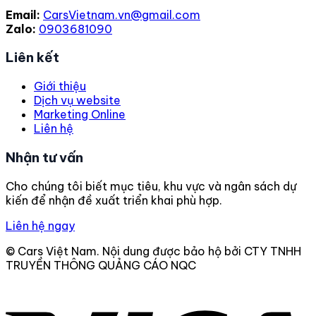
Email:
CarsVietnam.vn@gmail.com
Zalo:
0903681090
Liên kết
Giới thiệu
Dịch vụ website
Marketing Online
Liên hệ
Nhận tư vấn
Cho chúng tôi biết mục tiêu, khu vực và ngân sách dự
kiến để nhận đề xuất triển khai phù hợp.
Liên hệ ngay
© Cars Việt Nam. Nội dung được bảo hộ bởi CTY TNHH
TRUYỀN THÔNG QUẢNG CÁO NQC
V