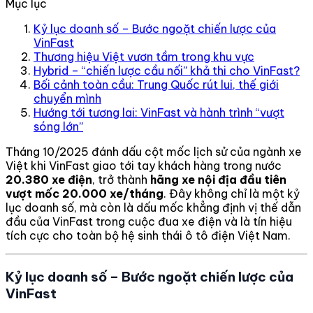
Mục lục
Kỷ lục doanh số – Bước ngoặt chiến lược của
VinFast
Thương hiệu Việt vươn tầm trong khu vực
Hybrid – “chiến lược cầu nối” khả thi cho VinFast?
Bối cảnh toàn cầu: Trung Quốc rút lui, thế giới
chuyển mình
Hướng tới tương lai: VinFast và hành trình “vượt
sóng lớn”
Tháng 10/2025 đánh dấu cột mốc lịch sử của ngành xe
Việt khi VinFast giao tới tay khách hàng trong nước
20.380 xe điện
, trở thành
hãng xe nội địa đầu tiên
vượt mốc 20.000 xe/tháng
. Đây không chỉ là một kỷ
lục doanh số, mà còn là dấu mốc khẳng định vị thế dẫn
đầu của VinFast trong cuộc đua xe điện và là tín hiệu
tích cực cho toàn bộ hệ sinh thái ô tô điện Việt Nam.
Kỷ lục doanh số – Bước ngoặt chiến lược của
VinFast