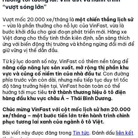
“vượt sóng lớn”
Vượt mốc 20.000 xe/tháng là
một chiến thắng lịch sử
– vừa là phần thưởng cho nỗ lực của VinFast, vừa là
bước khởi đầu cho giai đoạn phát triển mới. Hãng xe
Việt đang cho thấy tinh thần kiên định, sẵn sàng thích
ứng với biến động thị trường và không ngừng đổi mới để
giữ vững vị thế dẫn đầu.
Từ kỷ lục doanh số này, VinFast có thêm nền tảng để
nâng cấp năng lực sản xuất, mở rộng thị phần khu
vực và củng cố niềm tin của nhà đầu tư
. Con đường
phía trước vẫn còn dài, nhưng nếu tiếp tục duy trì tốc
độ tăng trưởng hiện tại, VinFast hoàn toàn có thể
hướng tới mục tiêu
trở thành thương hiệu ô tô điện
hàng đầu khu vực châu Á – Thái Bình Dương.
Chúc mừng VinFast với cột mốc lịch sử hơn 20.000
xe/tháng – một bước tiến lớn trên hành trình chinh
phục tương lai xanh của ngành ô tô Việt.
Bài viết này được đăng trong
Tin tức
. Đánh dấu
liên kết