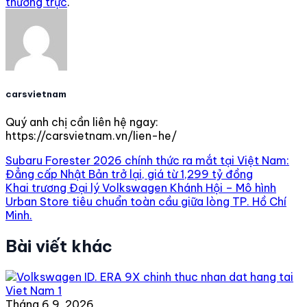
thường trực
.
carsvietnam
Quý anh chị cần liên hệ ngay:
https://carsvietnam.vn/lien-he/
Subaru Forester 2026 chính thức ra mắt tại Việt Nam:
Đẳng cấp Nhật Bản trở lại, giá từ 1,299 tỷ đồng
Khai trương Đại lý Volkswagen Khánh Hội – Mô hình
Urban Store tiêu chuẩn toàn cầu giữa lòng TP. Hồ Chí
Minh.
Bài viết khác
Tháng 6 9, 2026