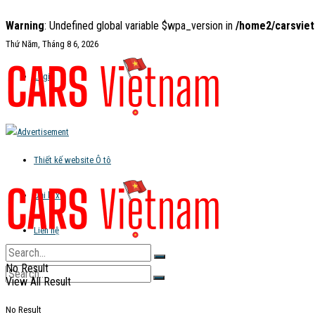
Warning
: Undefined global variable $wpa_version in
/home2/carsviet
Thứ Năm, Tháng 8 6, 2026
Login
Thiết kế website Ô tô
Đại lý xe
Liên hệ
No Result
View All Result
No Result