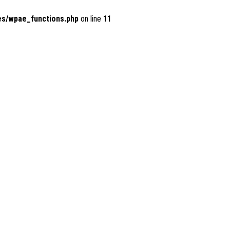
es/wpae_functions.php
on line
11