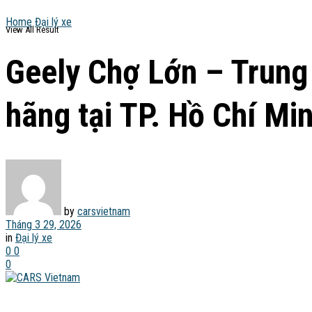
Home
Đại lý xe
View All Result
Geely Chợ Lớn – Trung 
hãng tại TP. Hồ Chí Mi
by
carsvietnam
Tháng 3 29, 2026
in
Đại lý xe
0
0
0