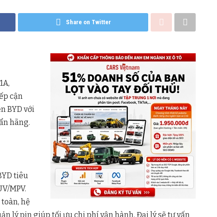
Share on Twitter
1A,
iếp cận
ện BYD với
ẩn hãng.
BYD tiêu
SUV/MPV.
toàn, hệ
 lý pin giúp tối ưu chi phí vận hành. Đại lý sẽ tư vấn