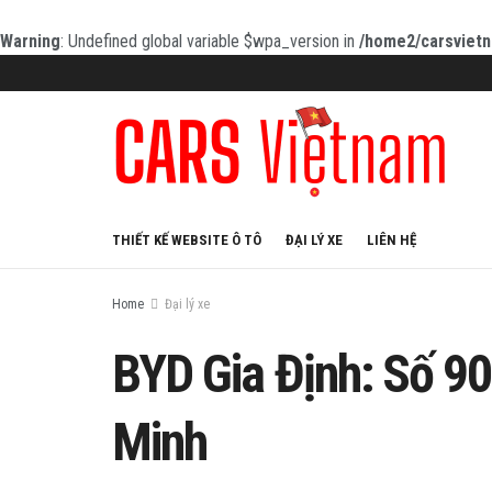
Warning
: Undefined global variable $wpa_version in
/home2/carsvietn
THIẾT KẾ WEBSITE Ô TÔ
ĐẠI LÝ XE
LIÊN HỆ
Home
Đại lý xe
BYD Gia Định: Số 90
Minh