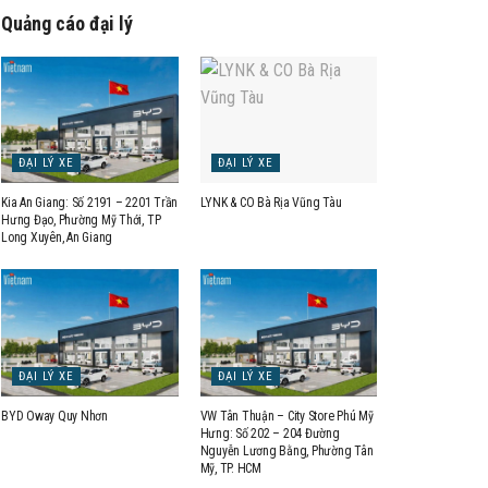
Quảng cáo đại lý
ĐẠI LÝ XE
ĐẠI LÝ XE
Kia An Giang: Số 2191 – 2201 Trần
LYNK & CO Bà Rịa Vũng Tàu
Hưng Đạo, Phường Mỹ Thới, TP
Long Xuyên, An Giang
ĐẠI LÝ XE
ĐẠI LÝ XE
BYD Oway Quy Nhơn
VW Tân Thuận – City Store Phú Mỹ
Hưng: Số 202 – 204 Đường
Nguyễn Lương Bằng, Phường Tân
Mỹ, TP. HCM