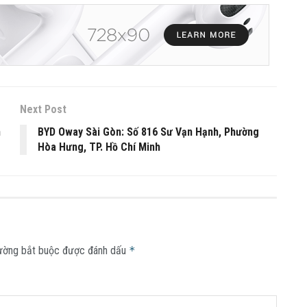
Next Post
n
BYD Oway Sài Gòn: Số 816 Sư Vạn Hạnh, Phường
Hòa Hưng, TP. Hồ Chí Minh
ường bắt buộc được đánh dấu
*