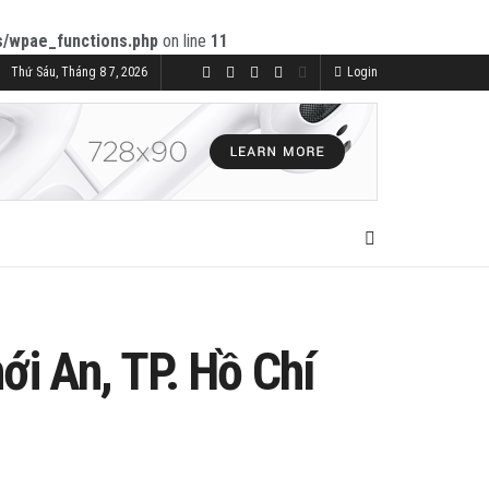
s/wpae_functions.php
on line
11
Thứ Sáu, Tháng 8 7, 2026
Login
i An, TP. Hồ Chí