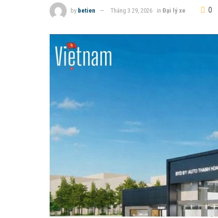
0
by
betien
Tháng 3 29, 2026
in
Đại lý xe