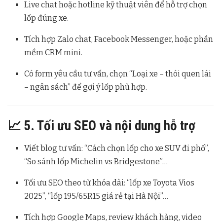
Live chat hoặc hotline kỹ thuật viên để hỗ trợ chọn
lốp đúng xe.
Tích hợp Zalo chat, Facebook Messenger, hoặc phần
mềm CRM mini.
Có form yêu cầu tư vấn, chọn “Loại xe – thói quen lái
– ngân sách” để gợi ý lốp phù hợp.
📈 5. Tối ưu SEO và nội dung hỗ trợ
Viết blog tư vấn: “Cách chọn lốp cho xe SUV đi phố”,
“So sánh lốp Michelin vs Bridgestone”…
Tối ưu SEO theo từ khóa dài: “lốp xe Toyota Vios
2025”, “lốp 195/65R15 giá rẻ tại Hà Nội”…
Tích hợp Google Maps, review khách hàng, video