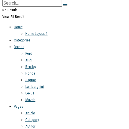
No Result
View All Result
Home
Home Layout 1
Categories
Brands
Ford
Audi
Bentley
Honda
Jaguar
Lamborghini
Lexus
Mazda
Pages
Article
Category
Author