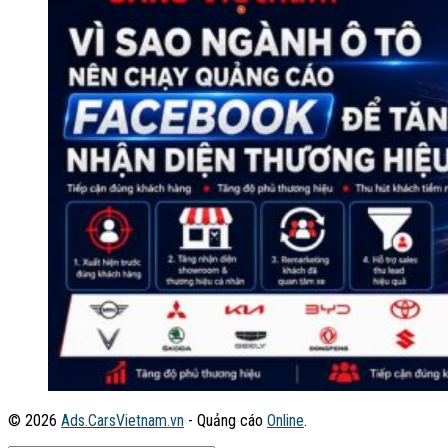
© 2026
Ads.CarsVietnam.vn
- Quảng cáo
Online
.