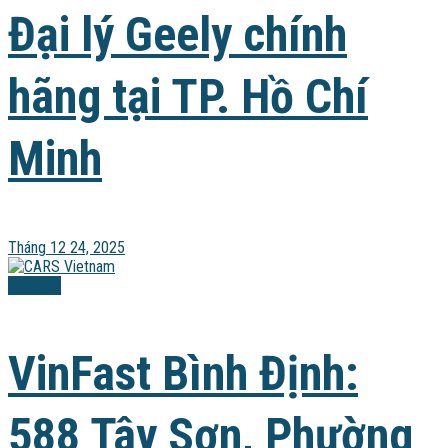
Đại lý Geely chính
hãng tại TP. Hồ Chí
Minh
Tháng 12 24, 2025
Đại lý xe
VinFast Bình Định:
588 Tây Sơn, Phường