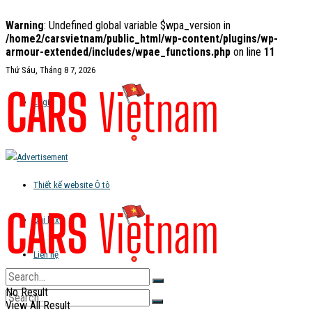
Warning
: Undefined global variable $wpa_version in
/home2/carsvietnam/public_html/wp-content/plugins/wp-
armour-extended/includes/wpae_functions.php
on line
11
Thứ Sáu, Tháng 8 7, 2026
Login
Thiết kế website Ô tô
Đại lý xe
Liên hệ
No Result
View All Result