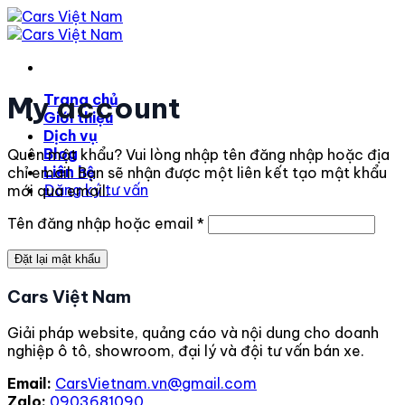
Bỏ
qua
nội
dung
My account
Trang chủ
Giới thiệu
Dịch vụ
Blog
Quên mật khẩu? Vui lòng nhập tên đăng nhập hoặc địa
Liên hệ
chỉ email. Bạn sẽ nhận được một liên kết tạo mật khẩu
Đăng ký tư vấn
mới qua email.
Bắt
Tên đăng nhập hoặc email
*
buộc
Đặt lại mật khẩu
Cars Việt Nam
Giải pháp website, quảng cáo và nội dung cho doanh
nghiệp ô tô, showroom, đại lý và đội tư vấn bán xe.
Email:
CarsVietnam.vn@gmail.com
Zalo:
0903681090