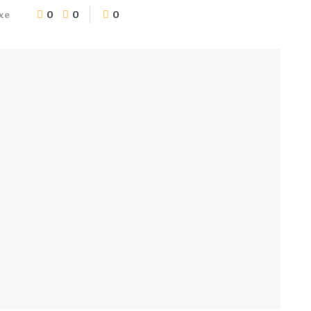
0
0
0
 xe