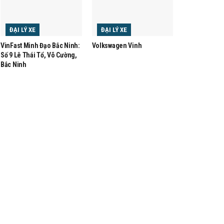
ĐẠI LÝ XE
ĐẠI LÝ XE
VinFast Minh Đạo Bắc Ninh:
Volkswagen Vinh
Số 9 Lê Thái Tổ, Võ Cường,
Bắc Ninh