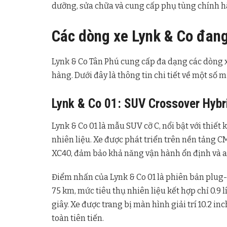
dưỡng, sửa chữa và cung cấp phụ tùng chính h
Các dòng xe Lynk & Co đang
Lynk & Co Tân Phú cung cấp đa dạng các dòng 
hàng. Dưới đây là thông tin chi tiết về một số m
Lynk & Co 01: SUV Crossover Hybr
Lynk & Co 01 là mẫu SUV cỡ C, nổi bật với thiết 
nhiên liệu. Xe được phát triển trên nền tảng 
XC40, đảm bảo khả năng vận hành ổn định và a
Điểm nhấn của Lynk & Co 01 là phiên bản plug-
75 km, mức tiêu thụ nhiên liệu kết hợp chỉ 0.9 
giây. Xe được trang bị màn hình giải trí 10.2 i
toàn tiên tiến.