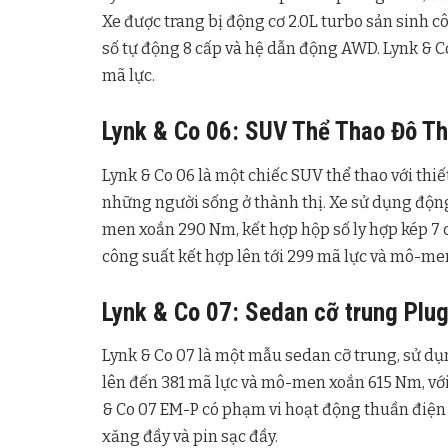
Xe được trang bị động cơ 2.0L turbo sản sinh 
số tự động 8 cấp và hệ dẫn động AWD. Lynk & Co
mã lực.
Lynk & Co 06: SUV Thể Thao Đô Th
Lynk & Co 06 là một chiếc SUV thể thao với thiế
những người sống ở thành thị. Xe sử dụng động
men xoắn 290 Nm, kết hợp hộp số ly hợp kép 7 c
công suất kết hợp lên tới 299 mã lực và mô-m
Lynk & Co 07: Sedan cỡ trung Plug
Lynk & Co 07 là một mẫu sedan cỡ trung, sử dụ
lên đến 381 mã lực và mô-men xoắn 615 Nm, với 
& Co 07 EM-P có phạm vi hoạt động thuần điện 
xăng đầy và pin sạc đầy.