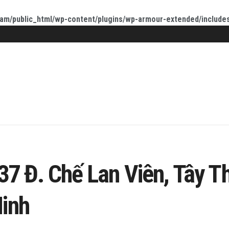
am/public_html/wp-content/plugins/wp-armour-extended/include
37 Đ. Chế Lan Viên, Tây T
inh