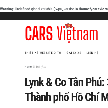
Warning
: Undefined global variable $wpa_version in
/home2/carsvietn
THIẾT KẾ WEBSITE Ô TÔ
ĐẠI LÝ XE
LIÊN HỆ
Home
Đại lý xe
Lynk & Co Tân Phú: 
Thành phố Hồ Chí M