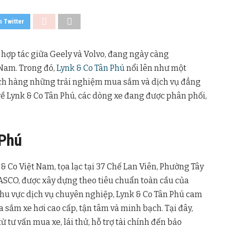
n Twitter
ự hợp tác giữa Geely và Volvo, đang ngày càng
 Nam. Trong đó,
Lynk & Co Tân Phú
nổi lên như một
ách hàng những trải nghiệm mua sắm và dịch vụ đẳng
t về Lynk & Co Tân Phú, các dòng xe đang được phân phối,
 Phú
 & Co Việt Nam, tọa lạc tại 37 Chế Lan Viên, Phường Tây
TASCO, được xây dựng theo tiêu chuẩn toàn cầu của
 khu vực dịch vụ chuyên nghiệp, Lynk & Co Tân Phú cam
ắm xe hơi cao cấp, tận tâm và minh bạch. Tại đây,
ừ tư vấn mua xe, lái thử, hỗ trợ tài chính đến bảo