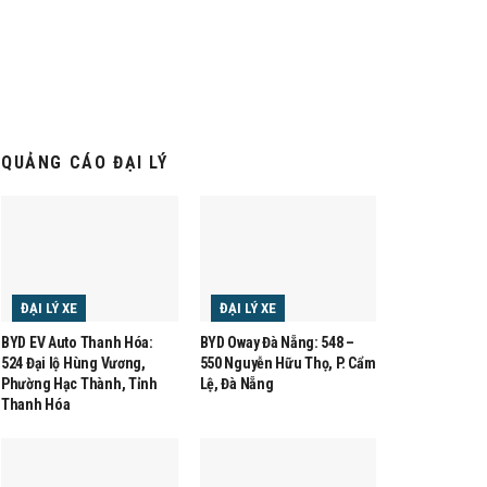
QUẢNG CÁO ĐẠI LÝ
ĐẠI LÝ XE
ĐẠI LÝ XE
BYD EV Auto Thanh Hóa:
BYD Oway Đà Nẵng: 548 –
524 Đại lộ Hùng Vương,
550 Nguyễn Hữu Thọ, P. Cẩm
Phường Hạc Thành, Tỉnh
Lệ, Đà Nẵng
Thanh Hóa