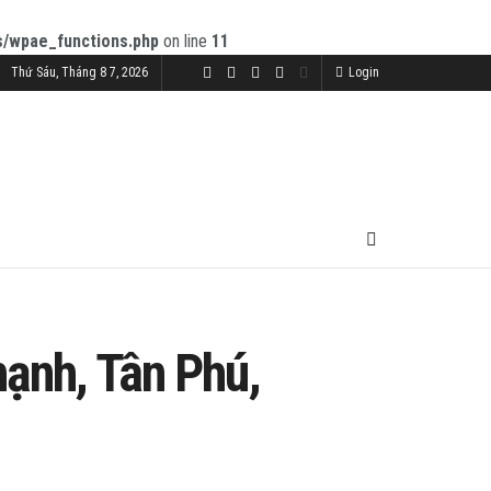
s/wpae_functions.php
on line
11
Thứ Sáu, Tháng 8 7, 2026
Login
hạnh, Tân Phú,