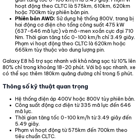
hoạt động theo CLTC là 575km, 610km, 620km
hoặc 700km tùy phiên bản pin.
Phiên bản AWD:
Sử dụng hệ thống 800V, trang bị
hai động cơ điện cho tổng công suất 475 kW
(637-646 mã lực) và mô-men xoắn cực đại 710
Nm. Thời gian tăng tốc 0-100 km/h chỉ 3.49 giây.
Phạm vi hoạt động theo CLTC là 620km hoặc
665km tùy thuộc vào dung lượng pin.
Galaxy E8 hỗ trợ sạc nhanh với khả năng sạc từ 10% lên
80% chỉ trong khoảng 18-20 phút. Với bộ sạc nhanh, xe
có thể sạc thêm 180km quãng đường chỉ trong 5 phút.
Thông số kỹ thuật quan trọng
Hệ thống điện áp 400V hoặc 800V tùy phiên bản.
Công suất động cơ điện từ 335 mã lực đến 646
mã lực.
Thời gian tăng tốc 0-100 km/h từ 3.49 giây đến
5.49 giây.
Phạm vi hoạt động từ 575km đến 700km theo
tiêu chuẩn CLTC.