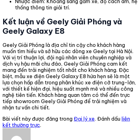
Nhược điểm: Khoảng sáng gầm xe, độ cách âm, hệ
thống thông tin giải trí.
Kết luận về Geely Giải Phóng và
Geely Galaxy E8
Geely Giải Phóng là địa chỉ tin cậy cho khách hàng
muốn tìm hiểu và sở hữu các dòng xe Geely tại Hà Nội.
Với vị trí thuận lợi, đội ngũ nhân viên chuyên nghiệp và
dịch vụ hậu mãi chu đáo, Geely Giải Phóng cam kết
mang đến trải nghiệm tốt nhất cho khách hàng. Đặc
biệt, mẫu xe điện Geely Galaxy E8 hứa hẹn sẽ là một
lựa chọn hấp dẫn trong phân khúc xe điện cỡ trung-lớn,
với thiết kế hiện đại, hiệu suất mạnh mẽ và nhiều công
nghệ tiên tiến. Khách hàng quan tâm có thể đến trực
tiếp showroom Geely Giải Phóng để trải nghiệm và
nhận tư vấn chi tiết.
Bài viết này được đăng trong
Đại lý xe
. Đánh dấu
liên
kết thường trực
.