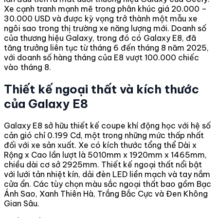
Xe cạnh tranh mạnh mẽ trong phân khúc giá 20.000 –
30.000 USD và được kỳ vọng trở thành một mẫu xe
ngôi sao trong thị trường xe năng lượng mới. Doanh số
của thương hiệu Galaxy, trong đó có Galaxy E8, đã
tăng trưởng liên tục từ tháng 6 đến tháng 8 năm 2025,
với doanh số hàng tháng của E8 vượt 100.000 chiếc
vào tháng 8.
Thiết kế ngoại thất và kích thước
của Galaxy E8
Galaxy E8 sở hữu thiết kế coupe khí động học với hệ số
cản gió chỉ 0.199 Cd, một trong những mức thấp nhất
đối với xe sản xuất. Xe có kích thước tổng thể Dài x
Rộng x Cao lần lượt là 5010mm x 1920mm x 1465mm,
chiều dài cơ sở 2925mm. Thiết kế ngoại thất nổi bật
với lưới tản nhiệt kín, dải đèn LED liền mạch và tay nắm
cửa ẩn. Các tùy chọn màu sắc ngoại thất bao gồm Bạc
Ánh Sao, Xanh Thiên Hà, Trắng Bắc Cực và Đen Không
Gian Sâu.