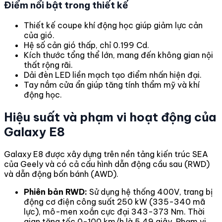
Điểm nổi bật trong thiết kế
Thiết kế coupe khí động học giúp giảm lực cản
của gió.
Hệ số cản gió thấp, chỉ 0.199 Cd.
Kích thước tổng thể lớn, mang đến không gian nội
thất rộng rãi.
Dải đèn LED liền mạch tạo điểm nhấn hiện đại.
Tay nắm cửa ẩn giúp tăng tính thẩm mỹ và khí
động học.
Hiệu suất và phạm vi hoạt động của
Galaxy E8
Galaxy E8 được xây dựng trên nền tảng kiến trúc SEA
của Geely và có cả cấu hình dẫn động cầu sau (RWD)
và dẫn động bốn bánh (AWD).
Phiên bản RWD:
Sử dụng hệ thống 400V, trang bị
động cơ điện công suất 250 kW (335-340 mã
lực), mô-men xoắn cực đại 343-373 Nm. Thời
gian tăng tốc 0-100 km/h là 5.49 giây. Phạm vi