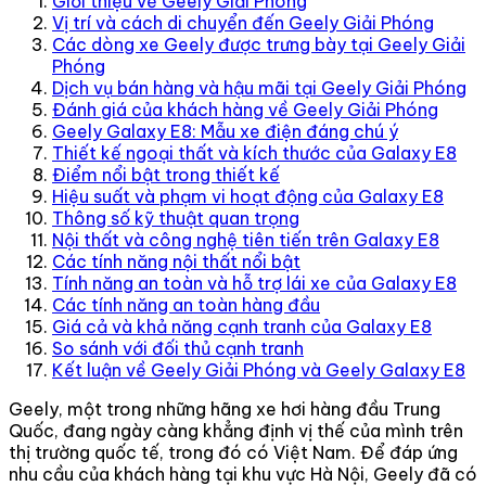
Giới thiệu về Geely Giải Phóng
Vị trí và cách di chuyển đến Geely Giải Phóng
Các dòng xe Geely được trưng bày tại Geely Giải
Phóng
Dịch vụ bán hàng và hậu mãi tại Geely Giải Phóng
Đánh giá của khách hàng về Geely Giải Phóng
Geely Galaxy E8: Mẫu xe điện đáng chú ý
Thiết kế ngoại thất và kích thước của Galaxy E8
Điểm nổi bật trong thiết kế
Hiệu suất và phạm vi hoạt động của Galaxy E8
Thông số kỹ thuật quan trọng
Nội thất và công nghệ tiên tiến trên Galaxy E8
Các tính năng nội thất nổi bật
Tính năng an toàn và hỗ trợ lái xe của Galaxy E8
Các tính năng an toàn hàng đầu
Giá cả và khả năng cạnh tranh của Galaxy E8
So sánh với đối thủ cạnh tranh
Kết luận về Geely Giải Phóng và Geely Galaxy E8
Geely, một trong những hãng xe hơi hàng đầu Trung
Quốc, đang ngày càng khẳng định vị thế của mình trên
thị trường quốc tế, trong đó có Việt Nam. Để đáp ứng
nhu cầu của khách hàng tại khu vực Hà Nội, Geely đã có