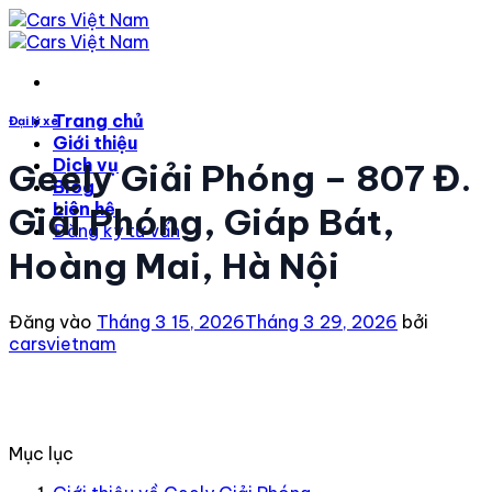
Bỏ
qua
nội
dung
Trang chủ
Đại lý xe
Giới thiệu
Dịch vụ
Geely Giải Phóng – 807 Đ.
Blog
Liên hệ
Giải Phóng, Giáp Bát,
Đăng ký tư vấn
Hoàng Mai, Hà Nội
Đăng vào
Tháng 3 15, 2026
Tháng 3 29, 2026
bởi
carsvietnam
Mục lục