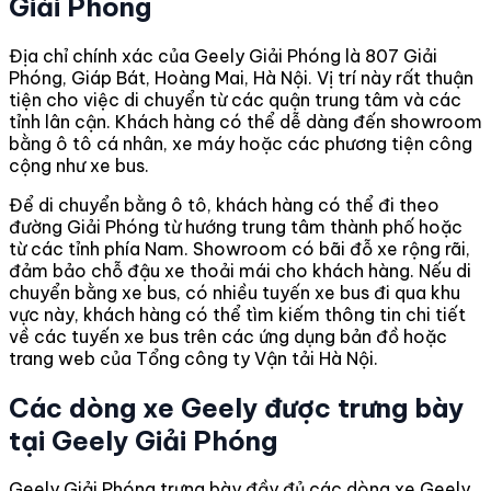
Giải Phóng
Địa chỉ chính xác của Geely Giải Phóng là 807 Giải
Phóng, Giáp Bát, Hoàng Mai, Hà Nội. Vị trí này rất thuận
tiện cho việc di chuyển từ các quận trung tâm và các
tỉnh lân cận. Khách hàng có thể dễ dàng đến showroom
bằng ô tô cá nhân, xe máy hoặc các phương tiện công
cộng như xe bus.
Để di chuyển bằng ô tô, khách hàng có thể đi theo
đường Giải Phóng từ hướng trung tâm thành phố hoặc
từ các tỉnh phía Nam. Showroom có bãi đỗ xe rộng rãi,
đảm bảo chỗ đậu xe thoải mái cho khách hàng. Nếu di
chuyển bằng xe bus, có nhiều tuyến xe bus đi qua khu
vực này, khách hàng có thể tìm kiếm thông tin chi tiết
về các tuyến xe bus trên các ứng dụng bản đồ hoặc
trang web của Tổng công ty Vận tải Hà Nội.
Các dòng xe Geely được trưng bày
tại Geely Giải Phóng
Geely Giải Phóng trưng bày đầy đủ các dòng xe Geely