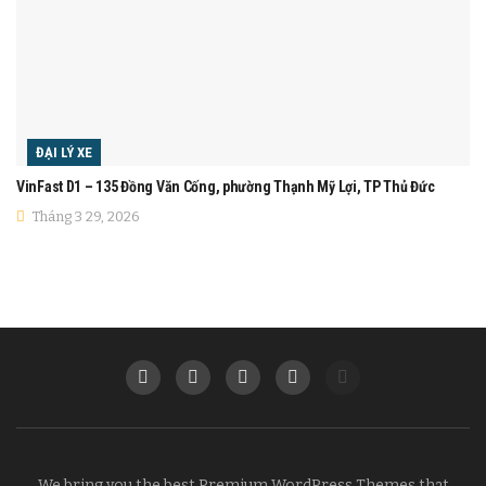
ĐẠI LÝ XE
VinFast D1 – 135 Đồng Văn Cống, phường Thạnh Mỹ Lợi, TP Thủ Đức
Tháng 3 29, 2026
We bring you the best Premium WordPress Themes that