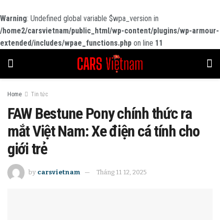
Warning
: Undefined global variable $wpa_version in
/home2/carsvietnam/public_html/wp-content/plugins/wp-armour-
extended/includes/wpae_functions.php
on line
11
Home
Tin tức
FAW Bestune Pony chính thức ra
mắt Việt Nam: Xe điện cá tính cho
giới trẻ
by
carsvietnam
Tháng 11 12, 2025