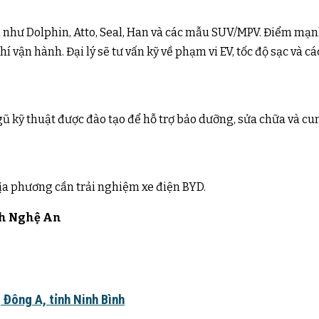
ểu như Dolphin, Atto, Seal, Han và các mẫu SUV/MPV. Điểm mạ
í vận hành. Đại lý sẽ tư vấn kỹ về phạm vi EV, tốc độ sạc và c
ngũ kỹ thuật được đào tạo để hỗ trợ bảo dưỡng, sửa chữa và c
a phương cần trải nghiệm xe điện BYD.
ỉnh Nghệ An
 Đông A, tỉnh Ninh Bình