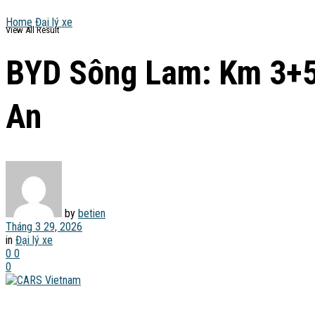
Home
Đại lý xe
View All Result
BYD Sông Lam: Km 3+50
An
by
betien
Tháng 3 29, 2026
in
Đại lý xe
0
0
0