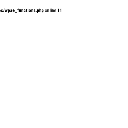
es/wpae_functions.php
on line
11