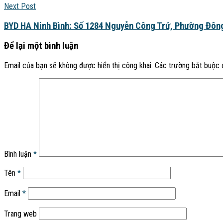
Next Post
BYD HA Ninh Bình: Số 1284 Nguyễn Công Trứ, Phường Đông
Để lại một bình luận
Email của bạn sẽ không được hiển thị công khai.
Các trường bắt buộc
Bình luận
*
Tên
*
Email
*
Trang web