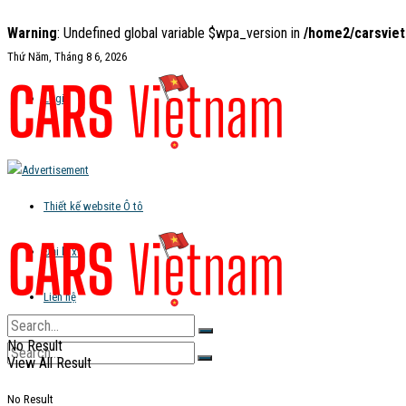
Warning
: Undefined global variable $wpa_version in
/home2/carsviet
Thứ Năm, Tháng 8 6, 2026
Login
Thiết kế website Ô tô
Đại lý xe
Liên hệ
No Result
View All Result
No Result