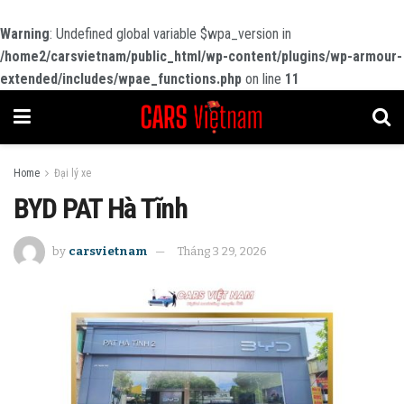
Warning
: Undefined global variable $wpa_version in
/home2/carsvietnam/public_html/wp-content/plugins/wp-armour-
extended/includes/wpae_functions.php
on line
11
Home
Đại lý xe
BYD PAT Hà Tĩnh
by
carsvietnam
Tháng 3 29, 2026