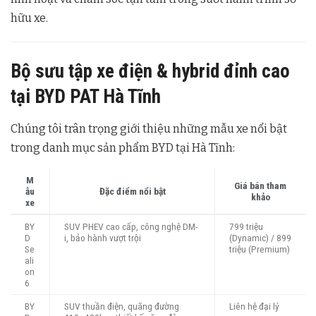
hữu xe.
Bộ sưu tập xe điện & hybrid đỉnh cao
tại BYD PAT Hà Tĩnh
Chúng tôi trân trọng giới thiệu những mẫu xe nổi bật
trong danh mục sản phẩm BYD tại Hà Tĩnh:
M
Giá bán tham
ẫu
Đặc điểm nổi bật
khảo
xe
BY
SUV PHEV cao cấp, công nghệ DM-
799 triệu
D
i, bảo hành vượt trội
(Dynamic) / 899
Se
triệu (Premium)
ali
on
6
BY
SUV thuần điện, quãng đường
Liên hệ đại lý