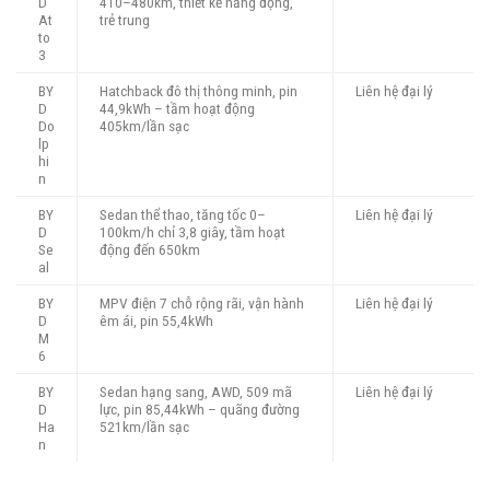
D
410–480km, thiết kế năng động,
At
trẻ trung
to
3
BY
Hatchback đô thị thông minh, pin
Liên hệ đại lý
D
44,9kWh – tầm hoạt động
Do
405km/lần sạc
lp
hi
n
BY
Sedan thể thao, tăng tốc 0–
Liên hệ đại lý
D
100km/h chỉ 3,8 giây, tầm hoạt
Se
động đến 650km
al
BY
MPV điện 7 chỗ rộng rãi, vận hành
Liên hệ đại lý
D
êm ái, pin 55,4kWh
M
6
BY
Sedan hạng sang, AWD, 509 mã
Liên hệ đại lý
D
lực, pin 85,44kWh – quãng đường
Ha
521km/lần sạc
n